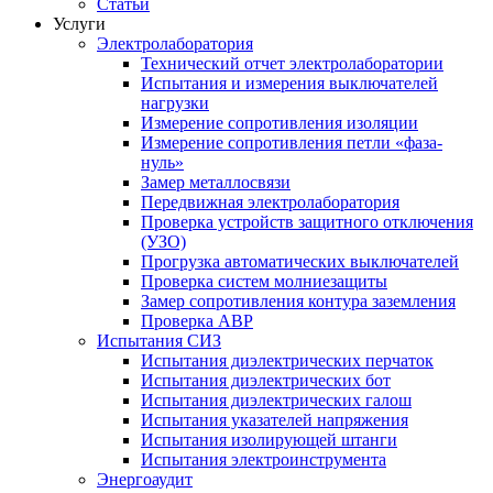
Статьи
Услуги
Электролаборатория
Технический отчет электролаборатории
Испытания и измерения выключателей
нагрузки
Измерение сопротивления изоляции
Измерение сопротивления петли «фаза-
нуль»
Замер металлосвязи
Передвижная электролаборатория
Проверка устройств защитного отключения
(УЗО)
Прогрузка автоматических выключателей
Проверка систем молниезащиты
Замер сопротивления контура заземления
Проверка АВР
Испытания СИЗ
Испытания диэлектрических перчаток
Испытания диэлектрических бот
Испытания диэлектрических галош
Испытания указателей напряжения
Испытания изолирующей штанги
Испытания электроинструмента
Энергоаудит